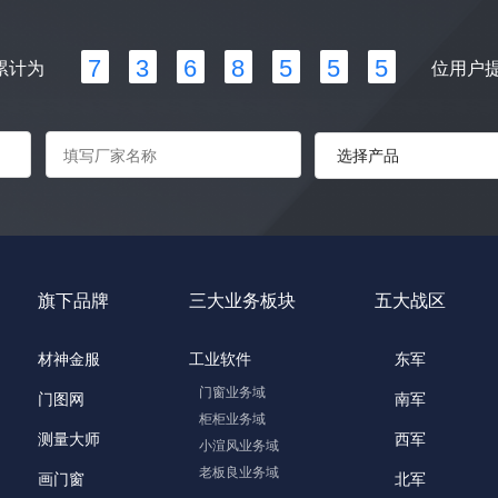
7
3
6
8
5
5
5
累计为
位用户
旗下品牌
三大业务板块
五大战区
材神金服
工业软件
东军
门窗业务域
门图网
南军
柜柜业务域
测量大师
西军
小渲风业务域
老板良业务域
画门窗
北军