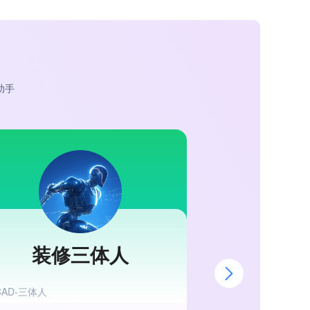
助手
装修三体人
小渲
CAD-三体人
精准赋能设计增长