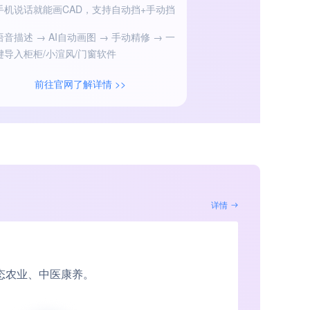
手机说话就能画CAD，支持自动挡+手动挡
拓客运营官、谈单
语音描述 → AI自动画图 → 手动精修 → 一
三大智能解决方案
键导入柜柜/小渲风/门窗软件
前往官网了解详情 >>
前往官网
详情
态农业、中医康养。