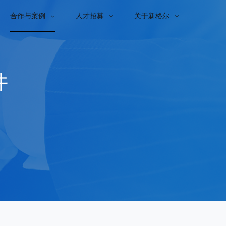
合作与案例
人才招募
关于新格尔



件