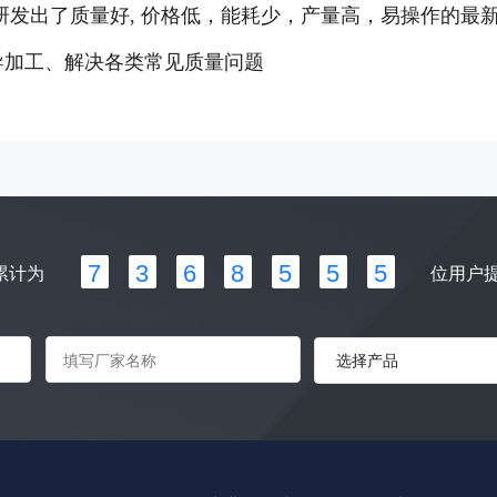
发出了质量好, 价格低，能耗少，产量高，易操作的最新
导加工、解决各类常见质量问题
7
3
6
8
5
5
5
累计为
位用户